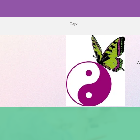
Bex
A